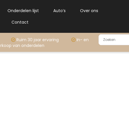
Onderdelen lijst
Auto’s
Over ons
Contact
rraad
Ruim 30 jaar ervaring
In- en
rkoop van onderdelen