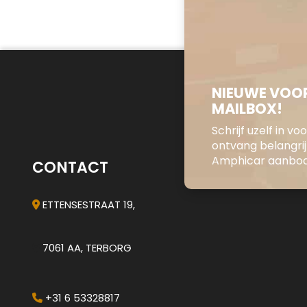
NIEUWE VOOR
MAILBOX!
Schrijf uzelf in v
ontvang belangri
Amphicar aanbod 
CONTACT
ETTENSESTRAAT 19,
7061 AA, TERBORG
+31 6 53328817