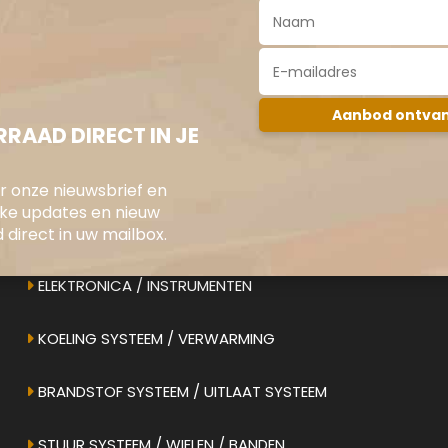
RAAD DIRECT IN JE
oor onze nieuwsbrief en
jke updates en nieuw
direct in uw mailbox.
ONS AANBOD
ELEKTRONICA / INSTRUMENTEN
KOELING SYSTEEM / VERWARMING
BRANDSTOF SYSTEEM / UITLAAT SYSTEEM
STUUR SYSTEEM / WIELEN / BANDEN