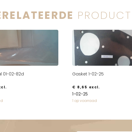
ERELATEERDE
PRODUCT
l 01-02-82d
Gasket 1-02-25
cl.
€
8,65
excl.
1-02-25
ad
1 op voorraad