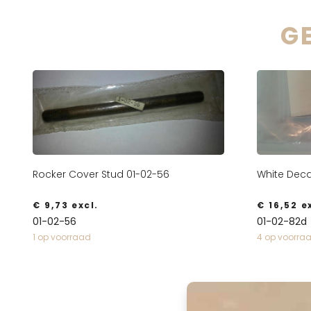
G
Rocker Cover Stud 01-02-56
White Deca
€
9,73
excl.
€
16,52
ex
01-02-56
01-02-82d
1 op voorraad
4 op voorra