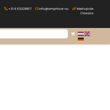
+31 6 53328817
info@amphicar.nu
Metropole
Classics