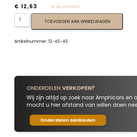
€
12,63
14 op voorraad
Top
TOEVOEGEN AAN WINKELWAGEN
Bow
Strap
12-
45-
Artikelnummer:
12-45-45
45
aantal
ONDERDELEN
VERKOPEN?
Wij zijn altijd op zoek naar Amphicars en 
mocht u hier afstand van willen doen n
Onderdelen aanbieden