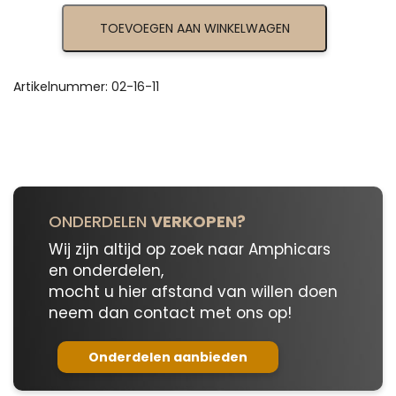
Transmission
TOEVOEGEN AAN WINKELWAGEN
Bearing
02-
16-
11
Artikelnummer:
02-16-11
aantal
ONDERDELEN
VERKOPEN?
Wij zijn altijd op zoek naar Amphicars
en onderdelen,
mocht u hier afstand van willen doen
neem dan contact met ons op!
Onderdelen aanbieden