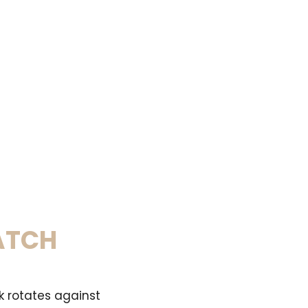
ATCH
k rotates against