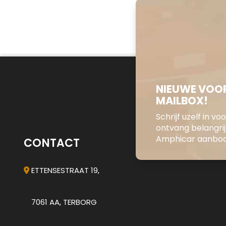
NIEUWE VOOR
MAILBOX!
Schrijf uzelf in v
ontvang belangri
Amphicar aanbod 
CONTACT
ETTENSESTRAAT 19,
7061 AA, TERBORG