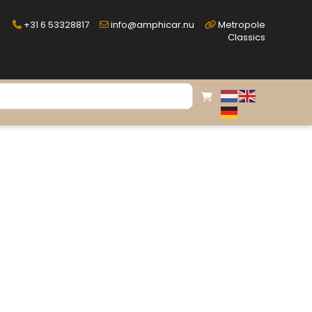
+31 6 53328817
info@amphicar.nu
Metropole
Classics