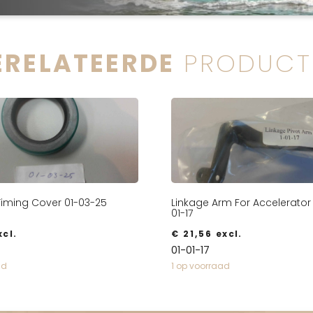
ERELATEERDE
PRODUCT
 Timing Cover 01-03-25
Linkage Arm For Accelerator
01-17
cl.
€
21,56
excl.
01-01-17
ad
1 op voorraad