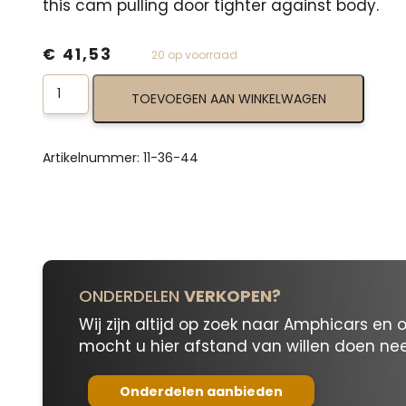
this cam pulling door tighter against body.
€
41,53
20 op voorraad
Water
TOEVOEGEN AAN WINKELWAGEN
Lock
Door
Catch
Cam
Artikelnummer:
11-36-44
11-
36-
44
aantal
ONDERDELEN
VERKOPEN?
Wij zijn altijd op zoek naar Amphicars en 
mocht u hier afstand van willen doen n
Onderdelen aanbieden