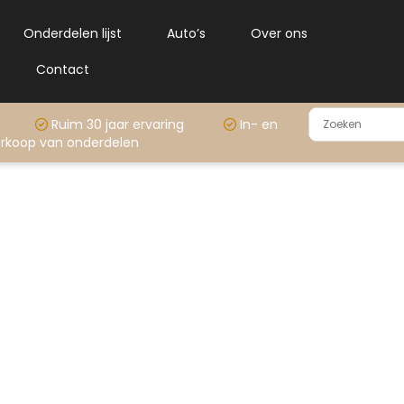
Onderdelen lijst
Auto’s
Over ons
Contact
rraad
Ruim 30 jaar ervaring
In- en
rkoop van onderdelen