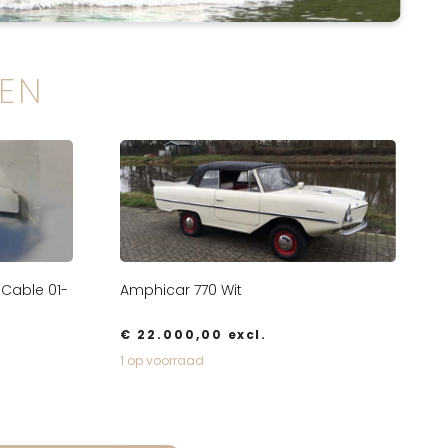
EN
 Cable 01-
Amphicar 770 Wit
€
22.000,00
excl.
1 op voorraad