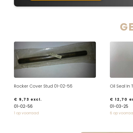
G
Rocker Cover Stud 01-02-56
Oil Seal In
€
9,73
excl.
€
12,70
ex
01-02-56
01-03-25
1 op voorraad
6 op voorra