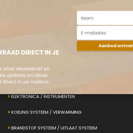
RAAD DIRECT IN JE
oor onze nieuwsbrief en
jke updates en nieuw
direct in uw mailbox.
ONS AANBOD
ELEKTRONICA / INSTRUMENTEN
KOELING SYSTEEM / VERWARMING
BRANDSTOF SYSTEEM / UITLAAT SYSTEEM