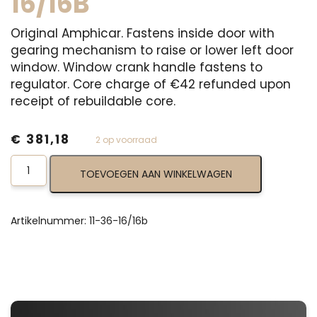
16/16B
Original Amphicar. Fastens inside door with
gearing mechanism to raise or lower left door
window. Window crank handle fastens to
regulator. Core charge of €42 refunded upon
receipt of rebuildable core.
€
381,18
2 op voorraad
Window
TOEVOEGEN AAN WINKELWAGEN
Regulator,
Left
Front
11-
Artikelnummer:
11-36-16/16b
36-
16/16b
aantal