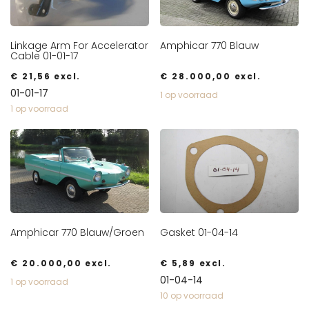
Linkage Arm For Accelerator
Amphicar 770 Blauw
Cable 01-01-17
€
21,56
excl.
€
28.000,00
excl.
01-01-17
1 op voorraad
1 op voorraad
Amphicar 770 Blauw/Groen
Gasket 01-04-14
€
20.000,00
excl.
€
5,89
excl.
01-04-14
1 op voorraad
10 op voorraad