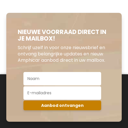
NIEUWE VOORRAAD DIRECT IN
JE MAILBOX!
Schrijf uzelf in voor onze nieuwsbrief en
ontvang belangrijke updates en nieuw
Amphicar aanbod direct in uw mailbox.