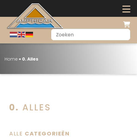
Home
»
0. Alles
0. ALLES
ALLE
CATEGORIEËN