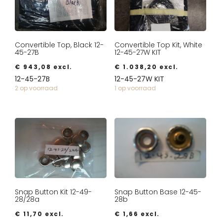
Convertible Top, Black 12-
Convertible Top Kit, White
45-27B
12-45-27W KIT
€
943,08
excl.
€
1.038,20
excl.
12-45-27B
12-45-27W KIT
2 op voorraad
1 op voorraad
Snap Button Kit 12-49-
Snap Button Base 12-45-
28/28a
28b
€
11,70
excl.
€
1,66
excl.