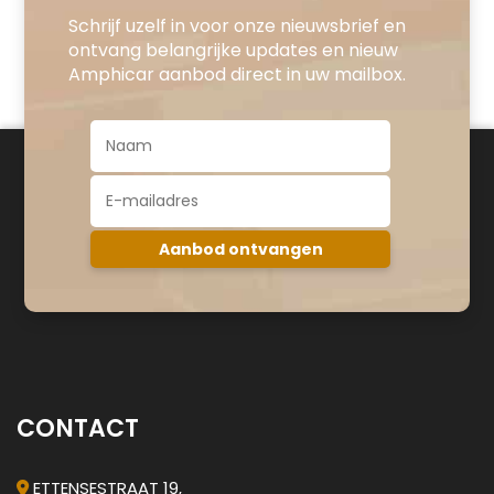
Schrijf uzelf in voor onze nieuwsbrief en
ontvang belangrijke updates en nieuw
Amphicar aanbod direct in uw mailbox.
CONTACT
ETTENSESTRAAT 19,