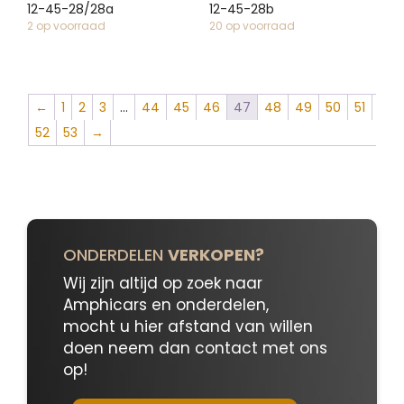
12-45-28/28a
12-45-28b
2 op voorraad
20 op voorraad
←
1
2
3
…
44
45
46
47
48
49
50
51
52
53
→
ONDERDELEN
VERKOPEN?
Wij zijn altijd op zoek naar
Amphicars en onderdelen,
mocht u hier afstand van willen
doen neem dan contact met ons
op!