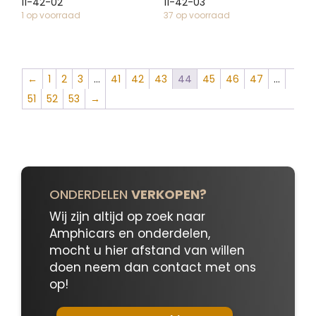
11-42-02
11-42-03
1 op voorraad
37 op voorraad
←
1
2
3
…
41
42
43
44
45
46
47
…
51
52
53
→
ONDERDELEN
VERKOPEN?
Wij zijn altijd op zoek naar
Amphicars en onderdelen,
mocht u hier afstand van willen
doen neem dan contact met ons
op!