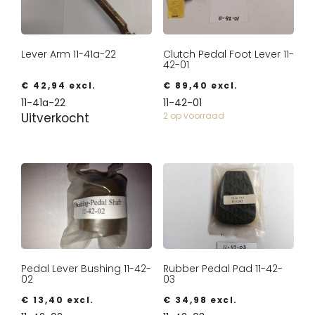
Lever Arm 11-41a-22
Clutch Pedal Foot Lever 11-
42-01
€
42,94
excl.
€
89,40
excl.
11-41a-22
11-42-01
Uitverkocht
2 op voorraad
Pedal Lever Bushing 11-42-
Rubber Pedal Pad 11-42-
02
03
€
13,40
excl.
€
34,98
excl.