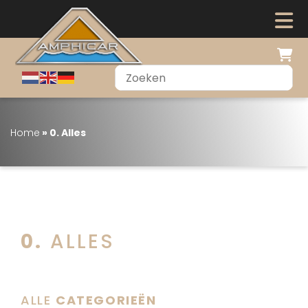
Home
»
0. Alles
0. ALLES
ALLE
CATEGORIEËN