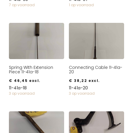
7 op voorraad
1 op voorraad
Spring With Extension
Connecting Cable 11-41a-
Piece 11-41a-18
20
€
46,45
excl.
€
38,22
excl.
11-41a-18
11-41a-20
3 op voorraad
3 op voorraad