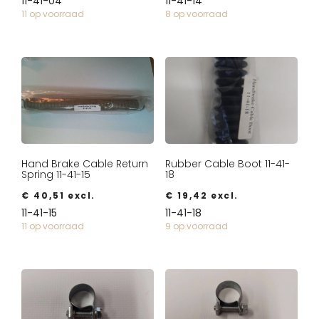
11-41-04
11-41-14
11 op voorraad
8 op voorraad
Hand Brake Cable Return
Rubber Cable Boot 11-41-
Spring 11-41-15
18
€
40,51
excl.
€
19,42
excl.
11-41-15
11-41-18
11 op voorraad
9 op voorraad