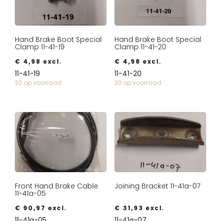
Hand Brake Boot Special
Hand Brake Boot Special
Clamp 11-41-19
Clamp 11-41-20
€
4,98
excl.
€
4,98
excl.
11-41-19
11-41-20
20 op voorraad
20 op voorraad
Front Hand Brake Cable
Joining Bracket 11-41a-07
11-41a-05
€
90,97
excl.
€
31,93
excl.
11-41a-05
11-41a-07