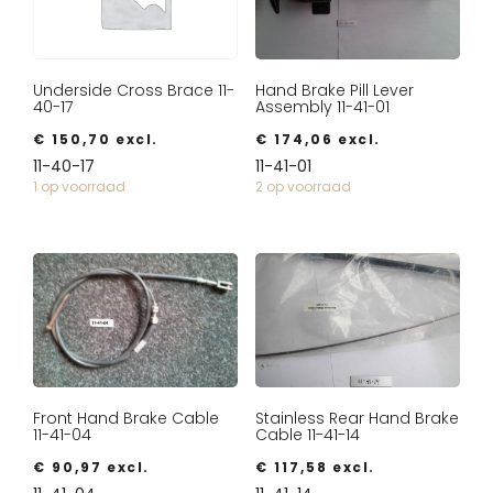
Underside Cross Brace 11-
Hand Brake Pill Lever
40-17
Assembly 11-41-01
€
150,70
excl.
€
174,06
excl.
11-40-17
11-41-01
1 op voorraad
2 op voorraad
Front Hand Brake Cable
Stainless Rear Hand Brake
11-41-04
Cable 11-41-14
€
90,97
excl.
€
117,58
excl.