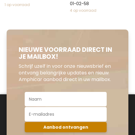
01-02-58
1 op voorraad
4 op voorraad
NIEUWE VOORRAAD DIRECT IN
JE MAILBOX!
Schrijf uzelf in voor onze nieuwsbrief en
ontvang belangrijke updates en nieuw
Amphicar aanbod direct in uw mailbox.