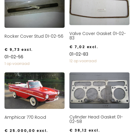
Valve Cover Gasket 01-02-
Rocker Cover Stud 01-02-56
83
€
7,02
excl.
€
9,73
excl.
01-02-83
01-02-56
12 op voorraad
1 op voorraad
Cylinder Head Gasket 01-
Amphicar 770 Rood
02-58
€
38,12
excl.
€
25.000,00
excl.