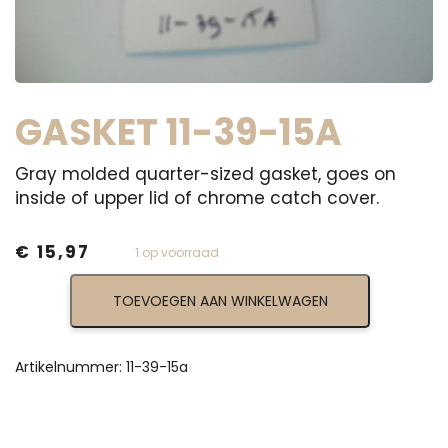
GASKET 11-39-15A
Gray molded quarter-sized gasket, goes on
inside of upper lid of chrome catch cover.
€
15,97
1 op voorraad
Gasket
TOEVOEGEN AAN WINKELWAGEN
11-
39-
15a
aantal
Artikelnummer:
11-39-15a