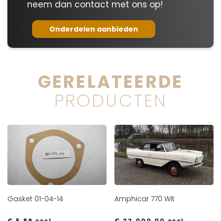
neem dan contact met ons op!
Onderdelen aanbieden
GERELATEERDE
PRODUCTEN
Gasket 01-04-14
Amphicar 770 Wit
€
5,89
excl.
€
22.000,00
excl.