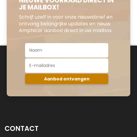
NIEUWE VOORRAAD DIRECT IN
JE MAILBOX!
Schrijf uzelf in voor onze nieuwsbrief en
ontvang belangrijke updates en nieuw
Amphicar aanbod direct in uw mailbox.
CONTACT