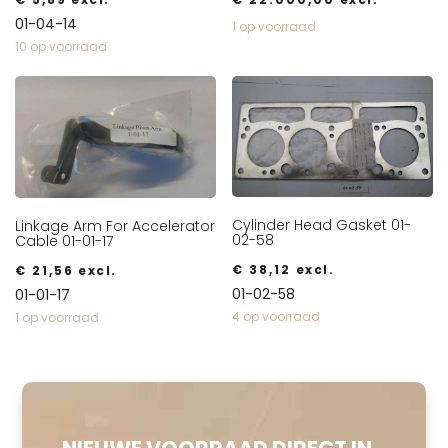
01-04-14
1 op voorraad
10 op voorraad
Cylinder Head Gasket 01-
Linkage Arm For Accelerator
02-58
Cable 01-01-17
€
38,12
excl.
€
21,56
excl.
01-02-58
01-01-17
4 op voorraad
1 op voorraad