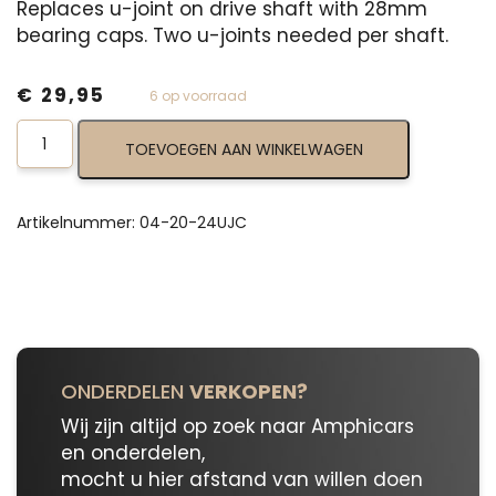
Replaces u-joint on drive shaft with 28mm
bearing caps. Two u-joints needed per shaft.
€
29,95
6 op voorraad
Late
TOEVOEGEN AAN WINKELWAGEN
Drive
Shaft
U-
Joint
Artikelnummer:
04-20-24UJC
04-
20-
24UJC
aantal
ONDERDELEN
VERKOPEN?
Wij zijn altijd op zoek naar Amphicars
en onderdelen,
mocht u hier afstand van willen doen